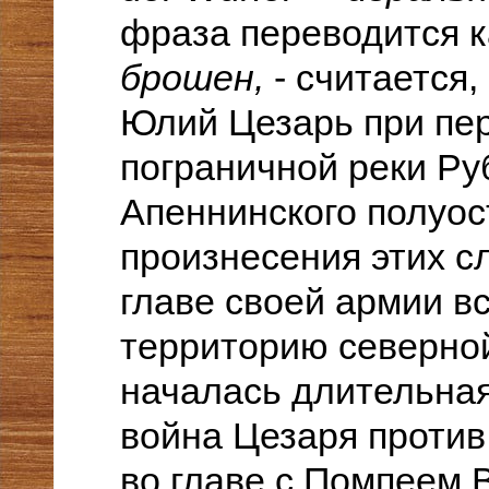
фраза переводится 
брошен,
- считается,
Юлий Цезарь при пе
пограничной реки Ру
Апеннинского полуос
произнесения этих с
главе своей армии в
территорию северной
началась длительна
война Цезаря против
во главе с Помпеем 