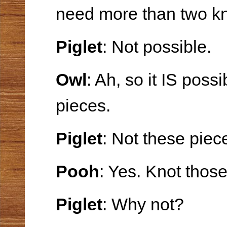
need more than two kn
Piglet
: Not possible.
Owl
: Ah, so it IS poss
pieces.
Piglet
: Not these piec
Pooh
: Yes. Knot those
Piglet
: Why not?