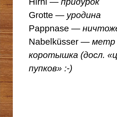
Hirni —
придурок
Grotte —
уродина
Pappnase —
ничтож
Nabelküsser —
метр 
коротышка (досл. «
пупков» :-)