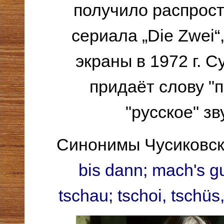
получило распрос
сериала
„Die Zwei
экраны в 1972 г. С
придаёт слову "
"русское" зв
Синонимы Чусиковск
bis dann; mach's gu
tschau; tschoi, tschüs