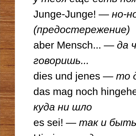
Junge-Junge! —
но-н
(предостережение)
aber Mensch... —
да 
говоришь...
dies und jenes —
то д
das mag noch hinge
куда ни шло
es sei! —
так и быть