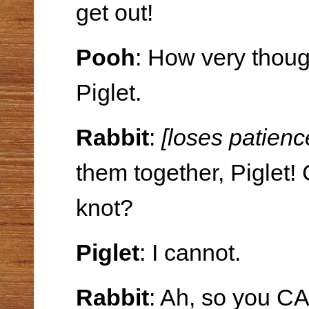
get out!
Pooh
: How very thoug
Piglet.
Rabbit
:
[loses patienc
them together, Piglet! 
knot?
Piglet
: I cannot.
Rabbit
: Ah, so you CA