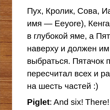
Пух, Кролик, Сова, И
имя — Eeyore), Кенга
в глубокой яме, а Пя
наверху и должен им
выбраться. Пятачок п
пересчитал всех и р
на шесть частей :)
Piglet
: And six! Ther