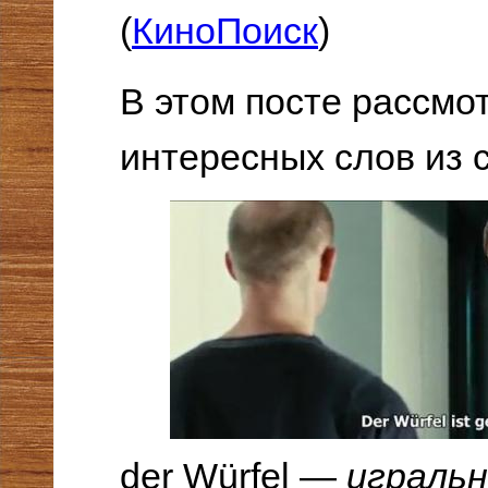
(
КиноПоиск
)
В этом посте рассмо
интересных слов из с
der Würfel —
игральн