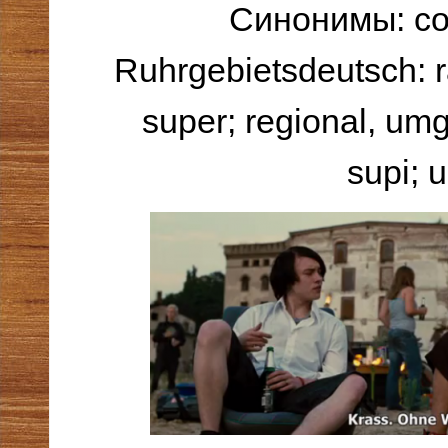
Синонимы: coo
Ruhrgebietsdeutsch: rat
super; regional, um
supi; u