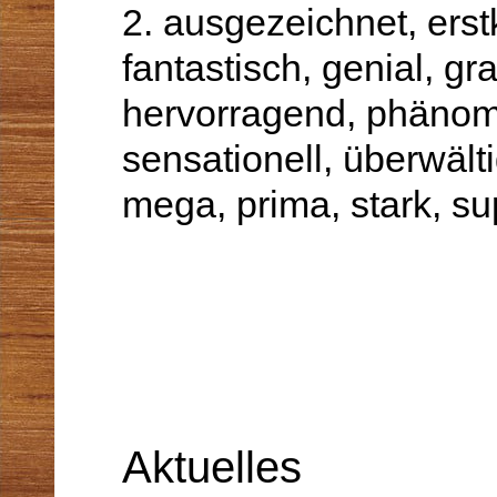
2. ausgezeichnet
,
erst
fantastisch
,
genial
,
gr
hervorragend
,
phänom
sensationell
,
überwält
mega
,
prima
,
stark
,
su
Aktuelles