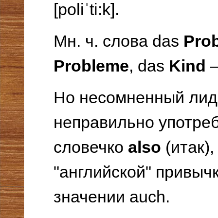
[poliˈti:k].
Мн. ч. слова das
Pro
Probleme
, das
Kind
—
Но несомненный лид
неправильно употре
словечко
also
(итак),
"английской" привыч
значении auch.