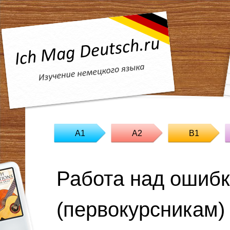
A1
A2
B1
Работа над ошиб
(первокурсникам)