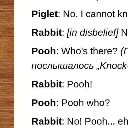
Piglet
: No. I cannot kn
Rabbit
:
[in disbelief]
N
Pooh
: Who's there?
(
послышалось
„Knock-
Rabbit
: Pooh!
Pooh
: Pooh who?
Rabbit
: No! Pooh... eh.