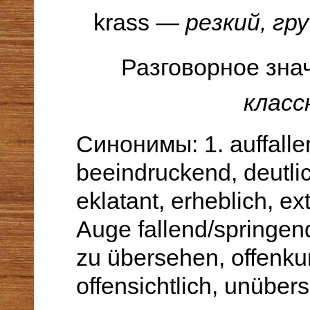
krass —
резкий, гр
Разговорное зна
класс
Синонимы: 1. auffalle
beeindruckend
,
deutli
eklatant
,
erheblich
,
ex
Auge fallend/springen
zu übersehen,
offenku
offensichtlich
,
unübers