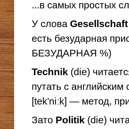
...в самых простых с
У слова
Gesellschaft
есть безударная прис
БЕЗУДАРНАЯ %)
Technik
(die) читается
путать с английским 
[tek'niːk] — метод, пр
Зато
Politik
(die) чит