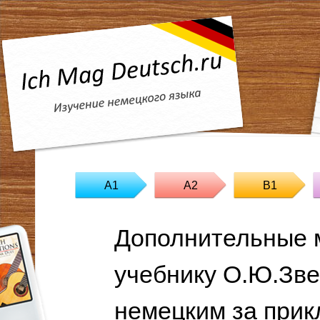
A1
A2
B1
Дополнительные 
учебнику О.Ю.Зве
немецким за прикл