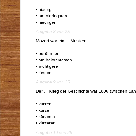
• niedrig
• am niedrigsten
• niedriger
Aufgabe 8 von 25
Mozart war ein ... Musiker.
• berühmter
• am bekanntesten
• wichtigere
• jünger
Aufgabe 9 von 25
Der ... Krieg der Geschichte war 1896 zwischen Sa
• kurzer
• kurze
• kürzeste
• kürzerer
Aufgabe 10 von 25