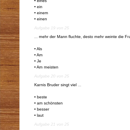
• eines
• ein
• einem
• einen
Aufgabe 19 von 25
... mehr der Mann fluchte, desto mehr weinte die Fr
• Als
• Am
• Je
• Am meisten
Aufgabe 20 von 25
Karnis Bruder singt viel ...
• beste
• am schönsten
• besser
• laut
Aufgabe 21 von 25