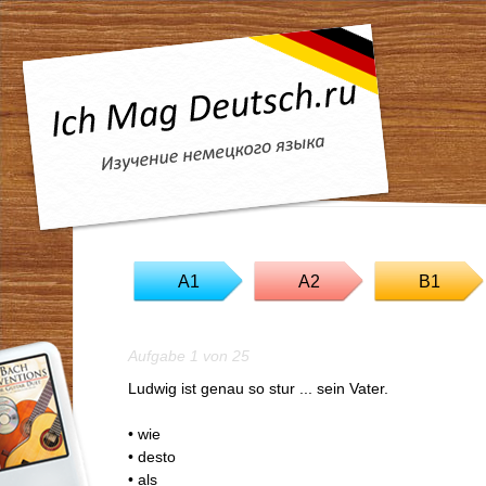
A1
A2
B1
Aufgabe 1 von 25
Ludwig ist genau so stur ... sein Vater.
• wie
• desto
• als