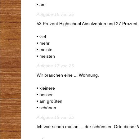
• am
Aufgabe 16 von 25
53 Prozent Highschool Absolventen und 27 Prozent 
• viel
• mehr
• meiste
• meisten
Aufgabe 17 von 25
Wir brauchen eine ... Wohnung.
• kleinere
• besser
• am größten
• schönen
Aufgabe 18 von 25
Ich war schon mal an ... der schönsten Orte dieser 