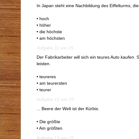
In Japan steht eine Nachbildung des Eiffelturms, die 3
• hoch
• höher
• die höchste
• am höchsten
Aufgabe 11 von 25
Der Fabrikarbeiter will sich ein teures Auto kaufen. 
leisten.
• teureres
• am teurersten
• teurer
Aufgabe 12 von 25
... Beere der Welt ist der Kürbis.
• Die größte
• Am größten
Aufgabe 13 von 25