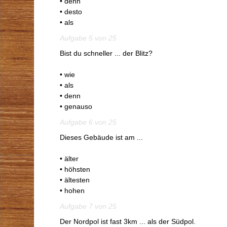
• denn
• desto
• als
Aufgabe 5 von 25
Bist du schneller ... der Blitz?
• wie
• als
• denn
• genauso
Aufgabe 6 von 25
Dieses Gebäude ist am ...
• älter
• höhsten
• ältesten
• hohen
Aufgabe 7 von 25
Der Nordpol ist fast 3km ... als der Südpol.