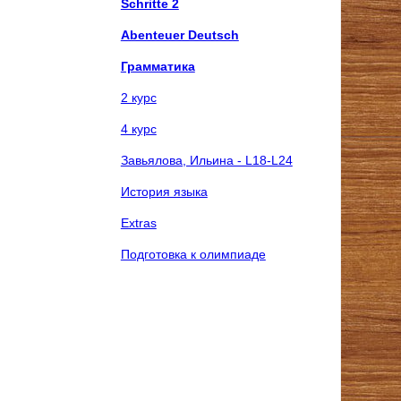
Schritte 2
Abenteuer Deutsch
Грамматика
2 курс
4 курс
Завьялова, Ильина - L18-L24
История языка
Extras
Подготовка к олимпиаде