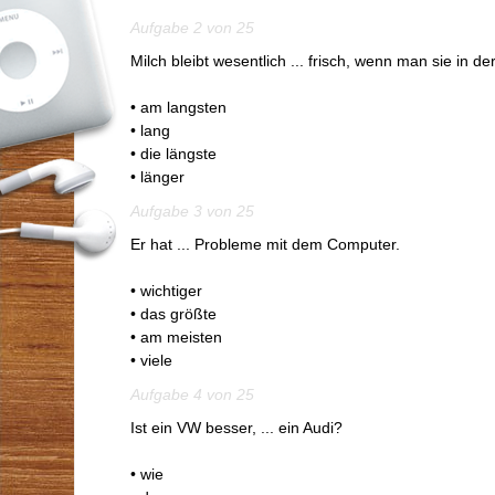
Aufgabe 2 von 25
Milch bleibt wesentlich ... frisch, wenn man sie in de
• am langsten
• lang
• die längste
• länger
Aufgabe 3 von 25
Er hat ... Probleme mit dem Computer.
• wichtiger
• das größte
• am meisten
• viele
Aufgabe 4 von 25
Ist ein VW besser, ... ein Audi?
• wie