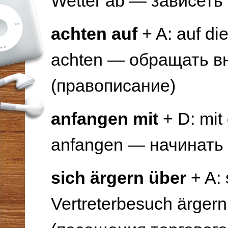
Wetter ab — зависеть 
achten auf
+ A: auf di
achten — обращать в
(правописание)
anfangen mit
+ D: mit 
anfangen — начинать
sich ärgern über
+ A: 
Vertreterbesuch ärger