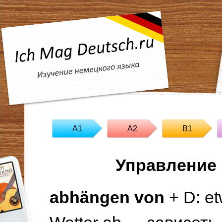
A1
A2
B1
Управление 
abhängen von
+ D: e