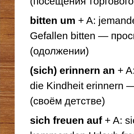
(посещения торгового
bitten um
+ A: jemand
Gefallen bitten — прос
(одолжении)
(sich) erinnern an
+ A
die Kindheit erinnern
(своём детстве)
sich freuen auf
+ A: s