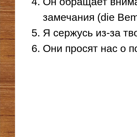
Он обращает внима
замечания (die Bem
Я сержусь из-за тв
Они просят нас о 