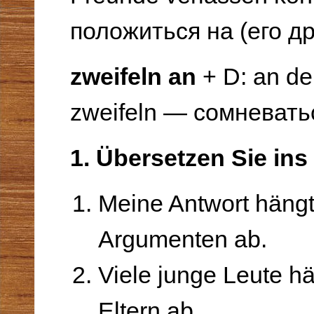
положиться на (его д
zweifeln an
+ D: an de
zweifeln — сомневать
1. Übersetzen Sie in
Meine Antwort hängt
Argumenten ab.
Viele junge Leute h
Eltern ab.