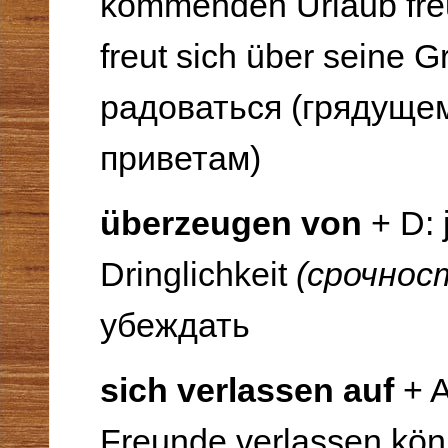
kommenden Urlaub fr
freut sich über seine 
радоваться (грядущему
приветам)
überzeugen von
+ D: 
Dringlichkeit
(срочнос
убеждать
sich verlassen auf
+ A
Freunde verlassen kö