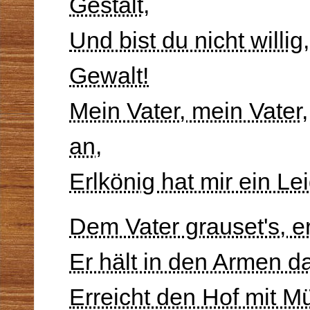
Gestalt,
Und bist du nicht willig
Gewalt!
Mein Vater, mein Vater, 
an,
Erlkönig hat mir ein Le
Dem Vater grauset's, er
Er hält in den Armen d
Erreicht den Hof mit M