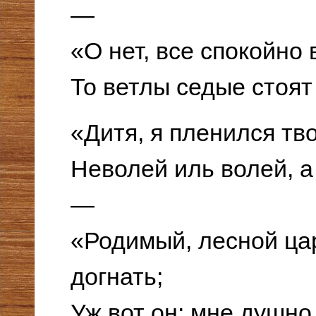
—
«О нет, все спокойно 
То ветлы седые стоят
«Дитя, я пленился тв
Неволей иль волей, а
—
«Родимый, лесной цар
догнать;
Уж вот он: мне душно