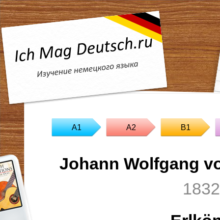
A1
A2
B1
Johann Wolfgang v
1832