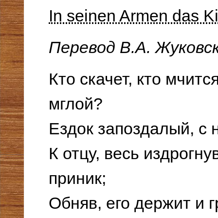
In seinen Armen das Ki
Перевод В.А. Жуковс
Кто скачет, кто мчит
мглой?
Ездок запоздалый, с 
К отцу, весь издрогну
приник;
Обняв, его держит и г