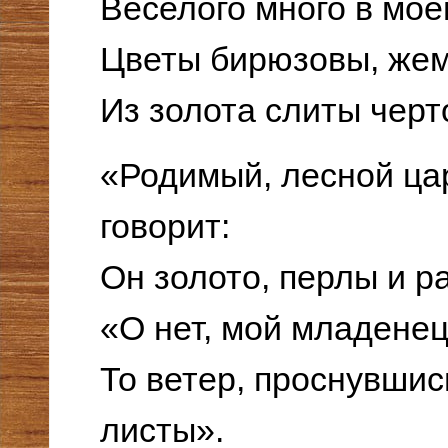
Веселого много в мое
Цветы бирюзовы, жем
Из золота слиты черт
«Родимый, лесной ца
говорит:
Он золото, перлы и р
«О нет, мой младенец
То ветер, проснувшис
листы».