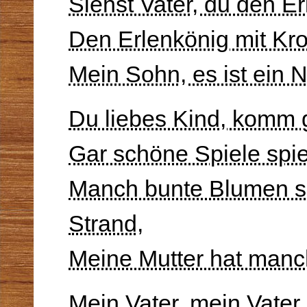
Siehst Vater, du den Er
Den Erlenkönig mit Kr
Mein Sohn, es ist ein N
Du liebes Kind, komm g
Gar schöne Spiele spiel 
Manch bunte Blumen s
Strand,
Meine Mutter hat man
Mein Vater, mein Vater