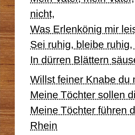
nicht,
Was Erlenkönig mir lei
Sei ruhig, bleibe ruhig
In dürren Blättern säus
Willst feiner Knabe du 
Meine Töchter sollen d
Meine Töchter führen d
Rhein