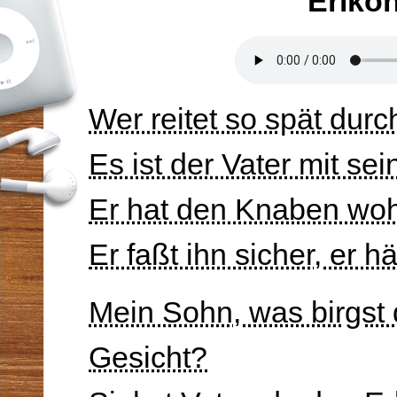
Erlkö
Wer reitet so spät dur
Es ist der Vater mit se
Er hat den Knaben woh
Er faßt ihn sicher, er h
Mein Sohn, was birgst 
Gesicht?