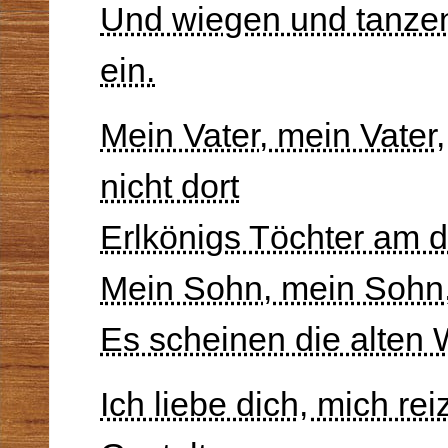
Und wiegen und tanzen
ein.
Mein Vater, mein Vater,
nicht dort
Erlkönigs Töchter am d
Mein Sohn, mein Sohn,
Es scheinen die alten 
Ich liebe dich, mich re