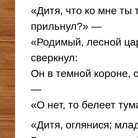
«Дитя, что ко мне ты 
прильнул?» —
«Родимый, лесной цар
сверкнул:
Он в темной короне, с
—
«О нет, то белеет тум
«Дитя, оглянися; млад