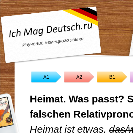
A1
A2
B1
Heimat. Was passt? S
falschen Relativpron
Heimat ist
etwas
,
das/