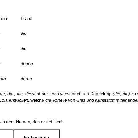
minin
Plural
e
die
e
die
r
denen
ren
deren
der, das, die, die
wird nur noch verwen­det, um Doppelung
(die, die)
zu 
Cola entwickelt,
welche
die Vorteile von Glas und Kunststoff miteinande
nach dem Nomen, das er definiert:
Fortsetzung