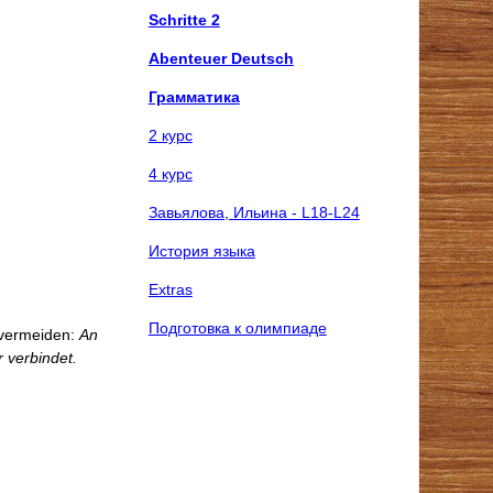
Schritte 2
Abenteuer Deutsch
Грамматика
2 курс
4 курс
Завьялова, Ильина - L18-L24
История языка
Extras
Подготовка к олимпиаде
vermeiden:
An
r verbindet.