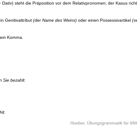
 +
Dativ) steht die Präposition vor dem Relativpronomen; der Kasus richt
in Genitivattribut
(der Name des Weins)
oder einen Possessivartikel
(s
t ein Komma.
n Sie bezahlt.
lt.
Hueber, Übungsgrammatik für Mitte