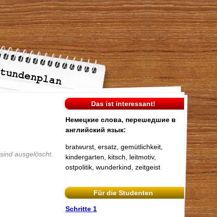
Das ist interessant!
Немецкие слова, перешедшие в
английский язык:
bratwurst, ersatz, gemütlichkeit,
 sind ausgelöscht.
kindergarten, kitsch, leitmotiv,
ostpolitik, wunderkind, zeitgeist
Für die Studenten
Schritte 1