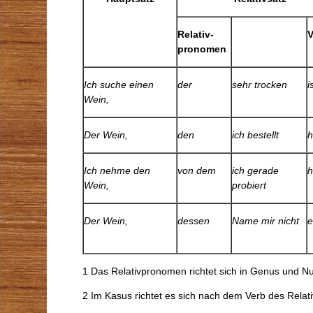
Relativ­
V
pronomen
Ich suche einen
der
sehr trocken
i
Wein,
Der Wein,
den
ich bestellt
h
Ich nehme den
von dem
ich gerade
h
Wein,
probiert
Der Wein,
dessen
Name mir nicht
e
1 Das Relativpronomen richtet sich in Genus und 
2 Im Kasus richtet es sich nach dem Verb des Relati