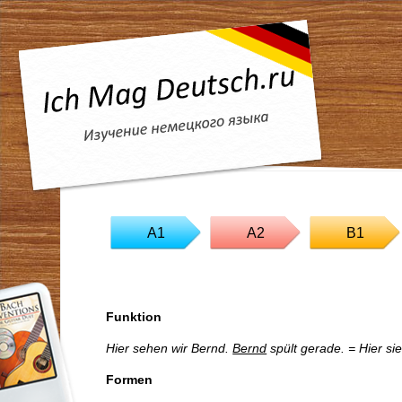
A1
A2
B1
Funktion
Hier sehen wir Bernd.
Bernd
sp
ült gerade. = Hier s
Formen