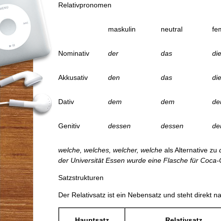
Relativpronomen
maskulin
neutral
fe
Nominativ
der
das
di
Akkusativ
den
das
di
Dativ
dem
dem
de
Genitiv
dessen
dessen
de
welche, welches, welcher, welche
als Alternative zu
der Universit
ät Essen wurde eine Flasche für Coca-
Satzstrukturen
Der Relativsatz ist ein Nebensatz und steht direkt 
Hauptsatz
Relativsatz