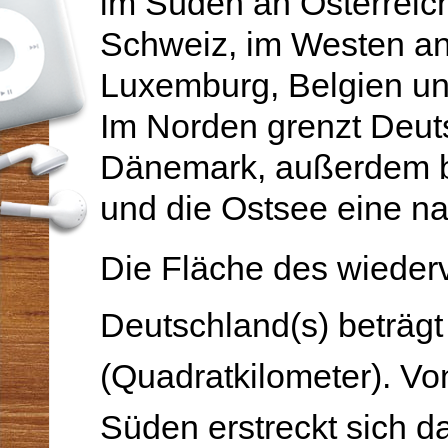
im Süden an Öster­reic
Schweiz, im Westen an
Luxemburg, Belgien un
Im Norden grenzt Deut
Dänemark, au­ßerdem b
und die Ostsee eine na
Die Fläche des wiederv
Deutschland(s) beträg
(Quadratkilometer). V
Süden erstreckt sich d