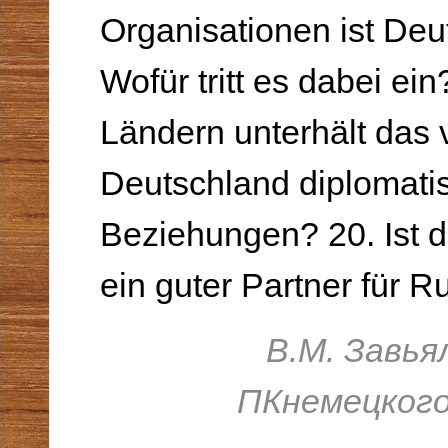
Organisationen ist Deut
Wofür tritt es dabei ein
Ländern unterhält das 
Deutschland diploma­ti
Beziehungen? 20. Ist 
ein guter Partner für 
В
.
М
.
Завья
ПК
немецког